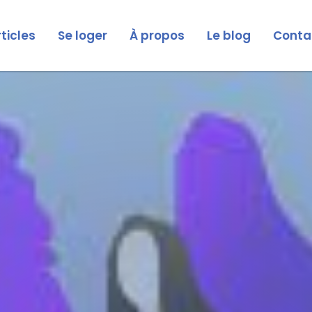
rticles
Se loger
À propos
Le blog
Conta