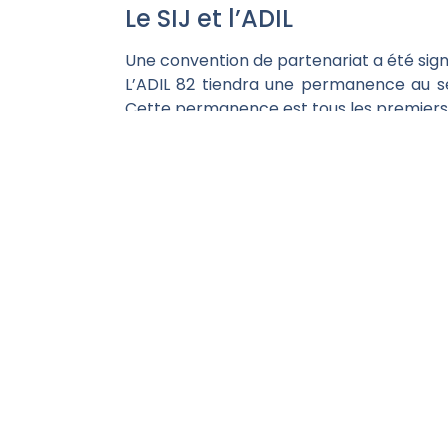
Le SIJ et l’ADIL
Une convention de partenariat a été signé
L’ADIL 82 tiendra une permanence au se
Cette permanence est tous les premiers l
L’ADIL 82 s’engage en collaboration ave
GMCA, à développer l’offre de logement.
Pour plus de renseignements, vous pouv
LIENS UTILES