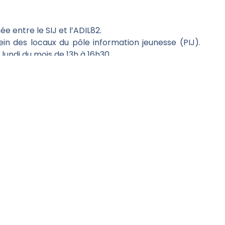
e entre le SIJ et l’ADIL82.
in des locaux du pôle information jeunesse (PIJ).
undi du mois de 13h à 16h30.
c le PIJ et plus globalement avec les services du
ez
contacter
l’ADIL82
.
Revenir au début
PARTENAIRES