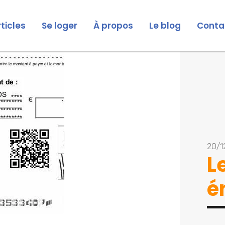
rticles
Se loger
À propos
Le blog
Conta
20/1
L
é